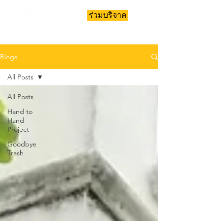
ร่วมบริจาค
Blogs
All Posts
All Posts
Hand to
Hand
Project
Goodbye
Trash