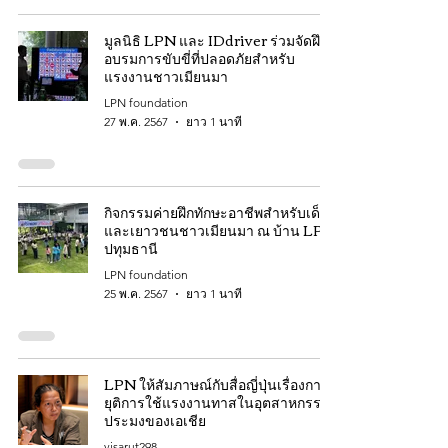
มูลนิธิ LPN และ IDdriver ร่วมจัดฝึก
อบรมการขับขี่ที่ปลอดภัยสำหรับ
แรงงานชาวเมียนมา
LPN foundation
27 พ.ค. 2567
ยาว 1 นาที
กิจกรรมค่ายฝึกทักษะอาชีพสำหรับเด็ก
และเยาวชนชาวเมียนมา ณ บ้าน LPN
ปทุมธานี
LPN foundation
25 พ.ค. 2567
ยาว 1 นาที
LPN ให้สัมภาษณ์กับสื่อญี่ปุ่นเรื่องการ
ยุติการใช้แรงงานทาสในอุตสาหกรรม
ประมงของเอเชีย
visarut298