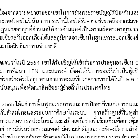
ี้เนื่องจากความพยายามของเขาในการร่างพระราชบัญญัติป้องกันแ
ระเทศไทยในปีนั้น การกระทำนี้โดยได้รับความช่วยเหลือจากสมพง
หมายอาญาที่กำหนดให้การค้ามนุษย์เป็นความผิดทางอาญามากขึ
อเชียตะวันออกเฉียงใต้และภูมิภาคอาเซียนในฐานะกระบอกเสียงสำ
ะเมิดสิทธิแรงงานข้ามชาติ 
งชัดเจนว่าในปี 2564 เขาได้รับเชิญให้เข้าร่วมการประชุมอาเซียน G
และการพัฒนา LPN และสมพงค์ ยังคงได้รับการยอมรับว่าเป็นผู้เ
ถช่วยสร้างห่วงโซ่อุปทานอาหารทะเลที่ปราศจากทาสได้ในปี พ.ศ.
นับสนุนเพื่อพัฒนาสิทธิของผู้ย้ายถิ่นในประเทศไทย 
 2565 ได้แก่ การฟื้นฟูสมรรถภาพและการฝึกอาชีพแก่เยาวชนและเ
ากับสังคมไทยและระบบการศึกษาในระบบ การสร้างศูนย์ฟื้นฟูสำห
ารแสวงหาผลประโยชน์ และสร้างเครือข่ายที่เข้มแข็งเพื่อการคุ้มค
ุษย์ การมีส่วนร่วมของสมพงค์ มีความสำคัญและจะยังคงมีความส
เทศไทยในการขจัดการค้าทาสสมัยใหม่และบูรณาการแรงงานข้ามชาต