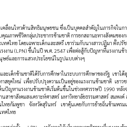
กเคลื่อนไหวด้านสิทธิมนุษยชน ซึ่งเป็นบุคคลสำคัญในภารกิจในก
บคุณภาพชีวิตกลุ่มประชากรข้ามชาติ การยกสถานะทางสังคมของกลุ่
ะเทศไทย โดยเฉพาะเด็กและสตรี เขาร่วมกับนางสาวปฏิมา ตั้งปรัชญา
งแรงงาน (LPN) ขึ้นในปี พ.ศ. 2547 เพื่อต่อสู้กับปัญหาที่แรงงานข้
ามนุษย์และการแสวงประโยชน์ในรูปแบบต่างๆ 
ละเด็กข้ามชาติได้รับการศึกษาในระบบการศึกษาของรัฐ  เขาได้อุทิ
ทาสยุคใหม่ เพื่อปรับปรุงความเป็นอยู่ของแรงงานข้ามชาติ เย
เด็นปัญหาแรงงานข้ามชาติเริ่มต้นขึ้นในช่วงทศวรรษปี 1990 หลังจ
านสาขาสังคมสงเคราะห์ศาสตร์ มหาวิทยาลัยธรรมศาสตร์ สมพงค์ 
ทยกัมพูชา จังหวัดสุรินทร์ เขาคุ้นเคยกับการย้ายถิ่นข้ามพรม
เทศไทย 