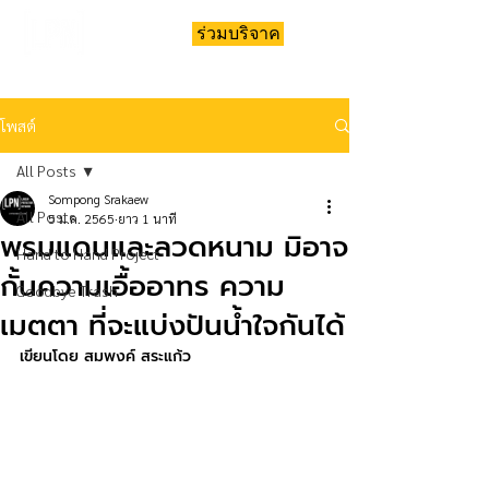
ร่วมบริจาค
โพสต์
All Posts
Sompong Srakaew
All Posts
5 ม.ค. 2565
ยาว 1 นาที
พรมแดนและลวดหนาม​ มิอาจ
Hand to Hand Project
กั้นความเอื้ออาทร ความ
Goodbye Trash
เมตตา ​ที่จะแบ่งปันน้ำใจกันได้
เขียนโดย สมพงค์ สระแก้ว