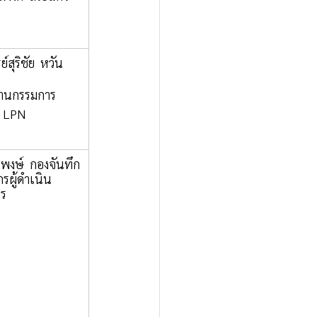
์สุริชัย  หวัน
านกรรมการ
ิ LPN 
รพงษ์  กองจันทึก
กรผู้ดำเนิน
าร