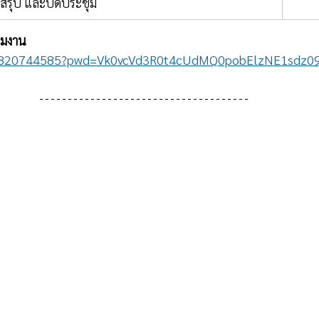
สรุป และปิดประชุม
่วมงาน
/92820744585?pwd=Vk0vcVd3R0t4cUdMQ0pobElzNE1sdz0