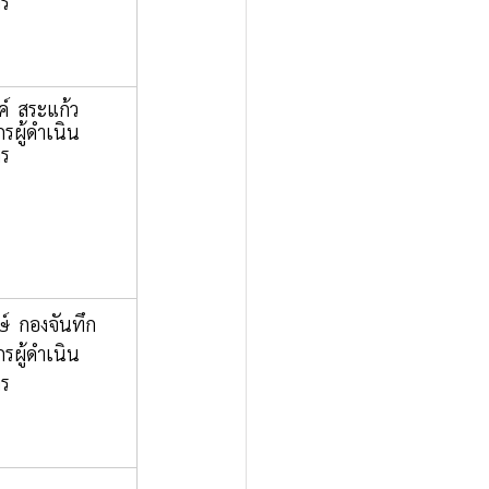
าร
์  สระแก้ว  
กรผู้ดำเนิน
าร
ษ์  กองจันทึก 
กรผู้ดำเนิน
าร