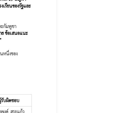
รงเรียนของรัฐและ 
ละกัมพูชา
าย ข้อเสนอแนะ 
”
วนหนึ่งของ
ู้รับผิดชอบ 
พงค์  สระแก้ว  