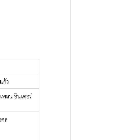
แก้ว
แพลน อินเตอร์
มงคล