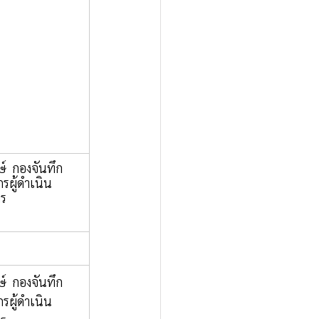
ษ์  กองจันทึก 
กรผู้ดำเนิน
าร
ษ์  กองจันทึก 
กรผู้ดำเนิน