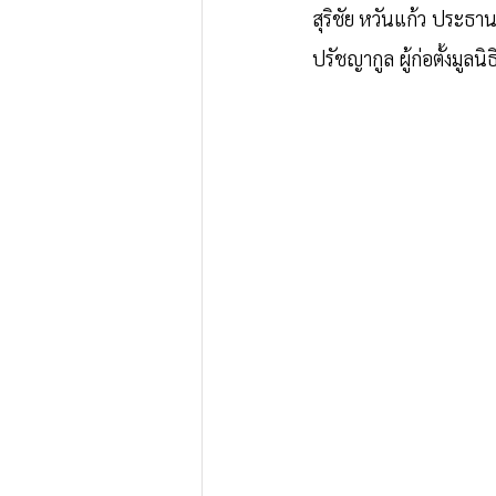
สุริชัย หวันแก้ว ประธา
ปรัชญากูล ผู้ก่อตั้งมูลน