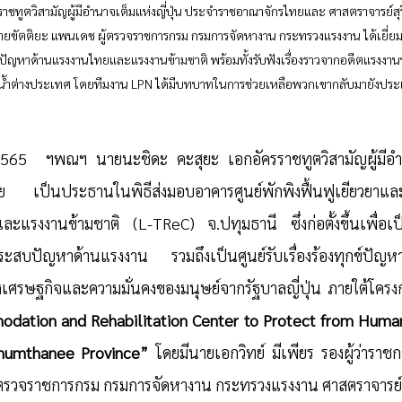
ชทูตวิสามัญผู้มีอำนาจเต็มแห่งญี่ปุ่น ประจำราชอาณาจักรไทยและ ศาสตราจารย์สุร
ายขัตติยะ แพนเดช ผู้ตรวจราชการกรม กรมการจัดหางาน กระทรวงแรงงาน ได้เยี่ยมช
ัญหาด้านแรงงานไทยและแรงงานข้ามชาติ พร้อมทั้งรับฟังเรื่องราวจากอดีตแรงงาน
านน้ำต่างประเทศ โดยทีมงาน LPN ได้มีบทบาทในการช่วยเหลือพวกเขากลับมายังป
 2565  ฯพณฯ นายนะชิดะ คะสุยะ เอกอัครราชทูตวิสามัญผู้มีอำนา
 เป็นประธานในพิธีส่งมอบอาคารศูนย์พักพิงฟื้นฟูเยียวยาแล
แรงงานข้ามชาติ (L-TReC) จ.ปทุมธานี ซึ่งก่อตั้งขึ้นเพื่อเป็น
ประสบปัญหาด้านแรงงาน รวมถึงเป็นศูนย์รับเรื่องร้องทุกข์ปั
เศรษฐกิจและความมั่นคงของมนุษย์จากรัฐบาลญี่ปุ่น ภายใต้โครง
dation and Rehabilitation Center to Protect from Human 
humthanee Province”
 โดยมีนายเอกวิทย์ มีเพียร รองผู้ว่าราชก
้ตรวจราชการกรม กรมการจัดหางาน กระทรวงแรงงาน
ศาสตราจารย์