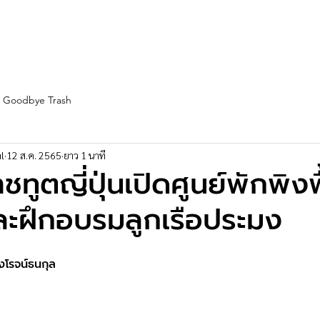
st Fleet
Team
Service
Partners
Blogs
More
Goodbye Trash
l
12 ส.ค. 2565
ยาว 1 นาที
ชทูตญี่ปุ่นเปิดศูนย์พักพิงฟ
ละฝึกอบรมลูกเรือประมง
ุ่งโรจน์ธนกุล 