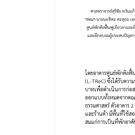
ศาสตราจารย์สุริชัย หวันแก
ฯพณฯ นายนะชิดะ คะสุยะ เอกอั
ศูนย์พักพิงฟื้นฟูเยียวยาและฝ
และฝึกอบรมผู้ประสบปัญหาด้
โดยอาคารศูนย์พักพิงฟ
(L-TReC) ซึ่งได้รับคว
บาทเพื่อดำเนินการก่อส
ออกแบบทั้งหมดจากคณา
ธรรมศาสตร์ ตัวอาคาร 2
และร้านค้า มีพื้นที่ใช้ส
สมแก่การเป็นที่พักอาศ