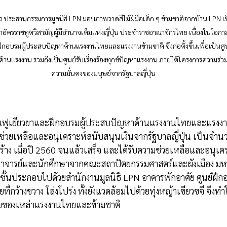
้ว ประธานกรรมการมูลนิธิ LPN มอบภาพวาดสีไม้ฝีมือเด็ก ๆ ข้ามชาติจากบ้าน LPN เป็
ครราชทูตวิสามัญผู้มีอำนาจเต็มแห่งญี่ปุ่น ประจำราชอาณาจักรไทย เนื่องในโอกาส
ึกอบรมผู้ประสบปัญหาด้านแรงงานไทยและแรงงานข้ามชาติ ซึ่งก่อตั้งขึ้นเพื่อเป็นศูน
านแรงงาน รวมถึงเป็นศูนย์รับเรื่องร้องทุกข์ปัญหาแรงงาน ภายใต้โครงการความร่
ความมั่นคงของมนุษย์จากรัฐบาลญี่ปุ่น
ื้นฟูเยียวยาและฝึกอบรมผู้ประสบปัญหาด้านแรงงานไทยและแรงงา
ามช่วยเหลือและอนุเคราะห์สนับสนุนเงินจากรัฐบาลญี่ปุ่น เป็นจำน
ร้าง เมื่อปี 2560 จนแล้วเสร็จ และได้รับความช่วยเหลือและอนุเ
จารย์และนักศึกษาจากคณะสถาปัตยกรรมศาสตร์และผังเมือง มหา
 ชั้นประกอบไปด้วยสำนักงานมูลนิธิ LPN อาคารพักอาศัย ศูนย์ฝึ
อยที่กว้างขวาง โล่งโปร่ง ทั้งยังแวดล้อมไปด้วยทุ่งหญ้าเขียวขจี จึงทำ
ัยของเหล่าแรงงานไทยและข้ามชาติ 