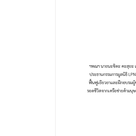
 ฯพณฯ นายนะชิดะ คะสุยะ เอกอัครราชทูตวิสามัญผู้มีอำนาจเต็มแห่งญี่ปุ่น ประจำราชอาณาจักรไทยและ ศาสตราจารย์สุริชัย หวันแก้ว 
ประธานกรรมการมูลนิธิ LPN
ฟื้นฟูเยียวยาและฝึกอบรมผู
รอดชีวิตจากเครือข่ายค้ามน