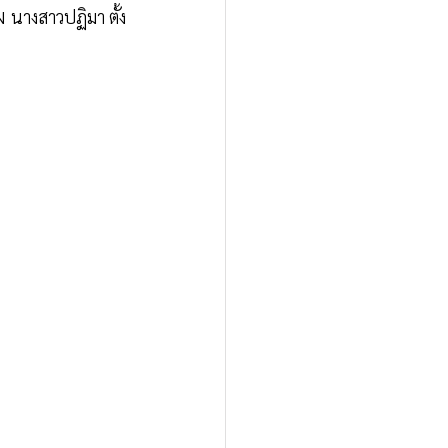
 นางสาวปฏิมา ตั้ง