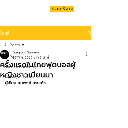
ร่วมบริจาค
โพสต์
All Posts
Sompong Srakaew
All Posts
19 ก.พ. 2565
ยาว 1 นาที
ครั้งแรกในไทยฟุตบอลผู้
Hand to Hand Project
หญิงชาวเมียนมา
Goodbye Trash
ผู้เขียน สมพงศ์ สระแก้ว