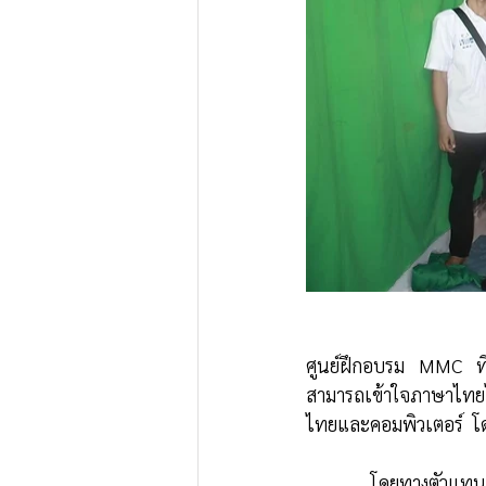
ศูนย์ฝึกอบรม MMC ทีท
สามารถเข้าใจภาษาไทยได
ไทยและคอมพิวเตอร์  โด
โดยทางตัวแทนข