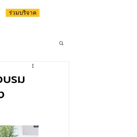
ร่วมบริจาค
์อบรม
ง