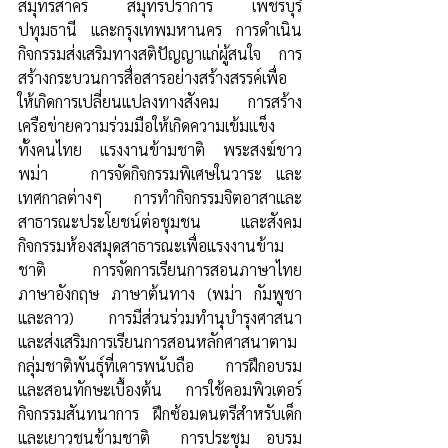
สมุทรสาคร  สมุทรปราการ  เพชรบุรี 
ปทุมธานี  และกรุงเทพมหานคร  การดำเนิน
กิจกรรมส่งเสริมทางสติปัญญาแก่ผู้สนใจ  การ
สร้างกระบวนการสื่อสารอย่างสร้างสรรค์เพื่อ
ให้เกิดการเปลี่ยนแปลงทางสังคม  การสร้าง
เครือข่ายความร่วมมือให้เกิดความเข้มแข็ง
ทั้งคนไทย แรงงานข้ามชาติ พระสงฆ์ชาว
พม่า   การจัดกิจกรรมพิเศษในวาระ และ
เทศกาลต่างๆ  การทำกิจกรรมจิตอาสาและ
สาธารณะประโยชน์ต่อชุมชน และสังคม  
กิจกรรมห้องสมุดสาธารณะเพื่อแรงงานข้าม
ชาติ  การจัดการเรียนการสอนภาษาไทย 
ภาษาอังกฤษ ภาษาต้นทาง (พม่า กัมพูชา 
และลาว)   การมีส่วนร่วมทำนุบำรุงศาสนา 
และส่งเสริมการเรียนการสอนหลักศาสนาตาม
กลุ่มชาติพันธุ์ที่เคารพนับถือ   การฝึกอบรม
และสอนทักษะเบื้องต้น การใช้คอมพิวเตอร์  
กิจกรรมสันทนาการ ฝึกซ้อมดนตรีสำหรับเด็ก
และเยาวชนข้ามชาติ  การประชุม อบรม 