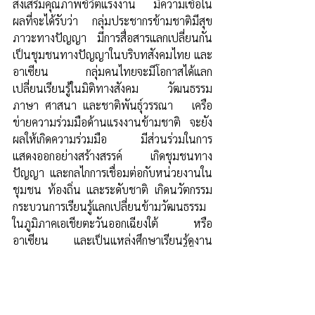
ส่งเสริมคุณภาพชีวิตแรงงาน  มีความเชื่อใน
ผลที่จะได้รับว่า  กลุ่มประชากรข้ามชาติมีสุข
ภาวะทางปัญญา มีการสื่อสารแลกเปลี่ยนกัน 
เป็นชุมชนทางปัญญาในบริบทสังคมไทย และ
อาเซียน   กลุ่มคนไทยจะมีโอกาสได้แลก
เปลี่ยนเรียนรู้ในมิติทางสังคม วัฒนธรรม 
ภาษา ศาสนา และชาติพันธุ์วรรณา   เครือ
ข่ายความร่วมมือด้านแรงงานข้ามชาติ จะยัง
ผลให้เกิดความร่วมมือ มีส่วนร่วมในการ
แสดงออกอย่างสร้างสรรค์ เกิดชุมชนทาง
ปัญญา และกลไกการเชื่อมต่อกับหน่วยงานใน
ชุมชน ท้องถิ่น และระดับชาติ เกิดนวัตกรรม
กระบวนการเรียนรู้แลกเปลี่ยนข้ามวัฒนธรรม
ในภูมิภาคเอเชียตะวันออกเฉียงใต้ หรือ 
อาเซียน   และเป็นแหล่งศึกษาเรียนรู้ดูงาน
ของนักศึกษา  นักวิจัย และคนที่สนใจทั่วไป
	ปัจจุบัน  พี่น้องแรงงานข้ามชาติ โดย
เฉพาะชาวเมียนมาร์ในประเทศไทย  ผ่าน